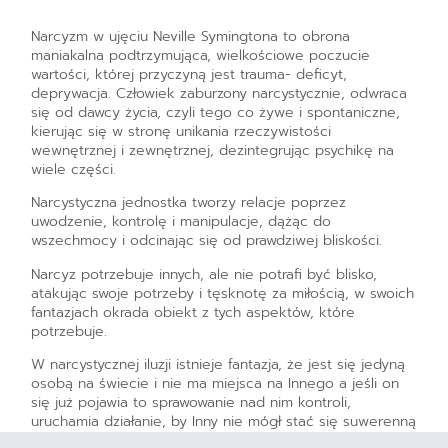
Narcyzm w ujęciu Neville Symingtona to obrona
maniakalna podtrzymująca, wielkościowe poczucie
wartości, której przyczyną jest trauma- deficyt,
deprywacja. Człowiek zaburzony narcystycznie, odwraca
się od dawcy życia, czyli tego co żywe i spontaniczne,
kierując się w stronę unikania rzeczywistości
wewnętrznej i zewnętrznej, dezintegrując psychikę na
wiele części.
Narcystyczna jednostka tworzy relacje poprzez
uwodzenie, kontrolę i manipulacje, dążąc do
wszechmocy i odcinając się od prawdziwej bliskości.
Narcyz potrzebuje innych, ale nie potrafi być blisko,
atakując swoje potrzeby i tęsknotę za miłością, w swoich
fantazjach okrada obiekt z tych aspektów, które
potrzebuje.
W narcystycznej iluzji istnieje fantazja, że jest się jedyną
osobą na świecie i nie ma miejsca na Innego a jeśli on
się już pojawia to sprawowanie nad nim kontroli,
uruchamia działanie, by Inny nie mógł stać się suwerenną
jednostką.